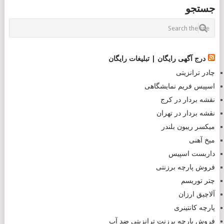
POSTS
جستجو
NAVIGATION
درج آگهی رایگان | تبلیغات رایگان
چادر ترانزیتی
اسپیس فریم نمایشگاهی
نقشه بردار در کرج
نقشه بردار در تهران
میکسر ریبون بلندر
میخ آهنی
داربست اسپیس
فروش پارچه برزنتی
چتر توریسم
آلاچیق ارزان
پارچه کانتینری
فروش پارچه برزنت ترانزیتی ضد آب